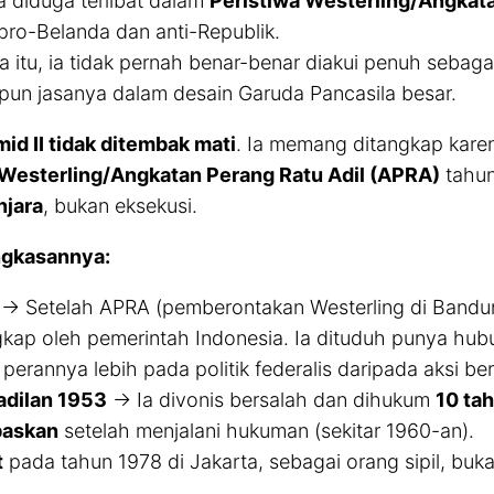
a diduga terlibat dalam
Peristiwa Westerling/Angkata
pro-Belanda dan anti-Republik.
a itu, ia tidak pernah benar-benar diakui penuh sebaga
pun jasanya dalam desain Garuda Pancasila besar.
id II tidak ditembak mati
. Ia memang ditangkap karen
 Westerling/Angkatan Perang Ratu Adil (APRA)
tahun
njara
, bukan eksekusi.
ingkasannya:
→ Setelah APRA (pemberontakan Westerling di Bandung
gkap oleh pemerintah Indonesia. Ia dituduh punya hub
perannya lebih pada politik federalis daripada aksi ber
dilan 1953
→ Ia divonis bersalah dan dihukum
10 ta
baskan
setelah menjalani hukuman (sekitar 1960-an).
t
pada tahun 1978 di Jakarta, sebagai orang sipil, buk