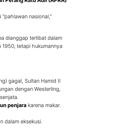
n Perang Ratu Adil (APRA)
i “pahlawan nasional,”
a dianggap terlibat dalam
 1950, tetapi hukumannya
) gagal, Sultan Hamid II
ungan dengan Westerling,
senjata.
hun penjara
karena makar.
an dalam eksekusi.