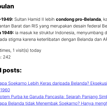
ulan
–1949:
Sultan Hamid II lebih
condong pro-Belanda
, k
antan Barat dan RIS yang merupakan desain federal Be
 1949:
ia masuk ke struktur Indonesia, menyumbang d
 ada stigma karena keterlibatan dengan Belanda dan A
times, 1 visit(s) today
:
242
d posts:
pa Soekarno Lebih Keras daripada Belanda? Eksekusi
–1960
Totem Purba ke Garuda Pancasila: Sejarah Panjang Si
pa Belanda tidak Menembak Soekarno? Hanya menghu