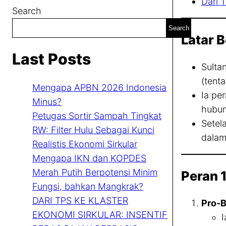
Dari 
Search
Search
Latar 
Last Posts
Sulta
(tenta
Mengapa APBN 2026 Indonesia
Ia pe
Minus?
hubun
Petugas Sortir Sampah Tingkat
Setel
RW: Filter Hulu Sebagai Kunci
dalam
Realistis Ekonomi Sirkular
Mengapa IKN dan KOPDES
Merah Putih Berpotensi Minim
Peran 
Fungsi, bahkan Mangkrak?
DARI TPS KE KLASTER
Pro-B
EKONOMI SIRKULAR: INSENTIF
I