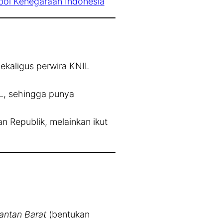
mbol Kenegaraan Indonesia
sekaligus perwira KNIL
IL, sehingga punya
n Republik, melainkan ikut
antan Barat
(bentukan