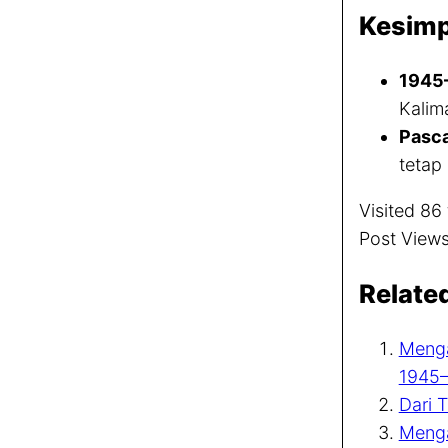
Kesimp
1945
Kalim
Pasca
tetap
Visited 86 
Post Views
Relate
Menga
1945
Dari 
Menga