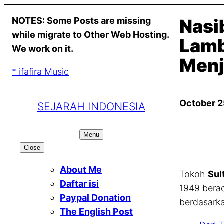
Skip
NOTES: Some Posts are missing
Nasi
to
while migrate to Other Web Hosting.
content
Lamb
We work on it.
Menj
* ifafira Music
October 2
SEJARAH INDONESIA
Menu
Close
About Me
Tokoh
Sul
Daftar isi
1949 berad
Paypal Donation
berdasarka
The English Post