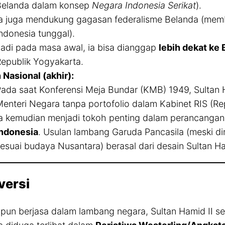
Belanda dalam konsep
Negara Indonesia Serikat
).
a juga mendukung gagasan federalisme Belanda (memb
ndonesia tunggal).
adi pada masa awal, ia bisa dianggap
lebih dekat ke
epublik Yogyakarta.
 Nasional (akhir):
ada saat Konferensi Meja Bundar (KMB) 1949, Sultan H
enteri Negara tanpa portofolio dalam Kabinet RIS (Rep
a kemudian menjadi tokoh penting dalam perancanga
Indonesia
. Usulan lambang Garuda Pancasila (meski dir
esuai budaya Nusantara) berasal dari desain Sultan H
versi
pun berjasa dalam lambang negara, Sultan Hamid II s