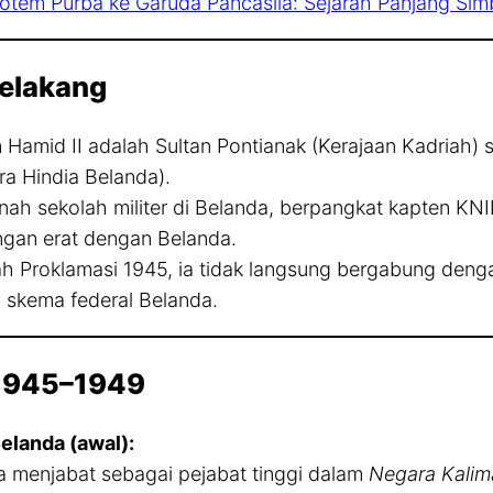
Totem Purba ke Garuda Pancasila: Sejarah Panjang Si
Belakang
n Hamid II adalah Sultan Pontianak (Kerajaan Kadriah) 
ra Hindia Belanda).
rnah sekolah militer di Belanda, berpangkat kapten KN
gan erat dengan Belanda.
ah Proklamasi 1945, ia tidak langsung bergabung denga
 skema federal Belanda.
1945–1949
elanda (awal):
a menjabat sebagai pejabat tinggi dalam
Negara Kalim