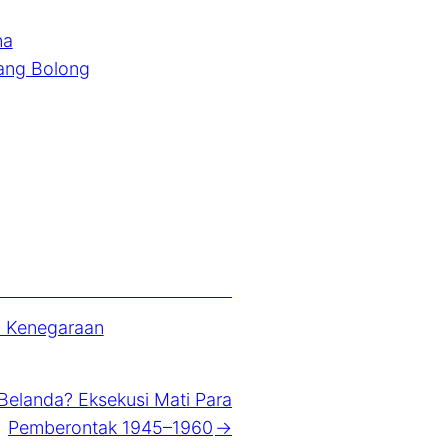
na
iang Bolong
l Kenegaraan
elanda? Eksekusi Mati Para
Pemberontak 1945–1960