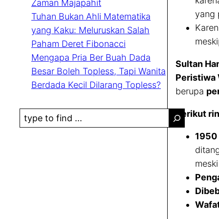
karen
Zaman Majapahit
yang 
Tuhan Bukan Ahli Matematika
Karen
yang Kaku: Meluruskan Salah
meski
Paham Deret Fibonacci
Mengapa Pria Ber Buah Dada
Sultan Ham
Besar Boleh Topless, Tapi Wanita
Peristiwa
Berdada Kecil Dilarang Topless?
berupa
pe
Berikut r
S
e
1950
a
ditan
r
meski 
c
Penga
h
Dibe
Wafa