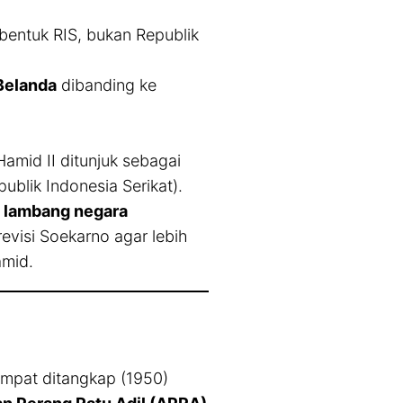
entuk RIS, bukan Republik
 Belanda
dibanding ke
amid II ditunjuk sebagai
ublik Indonesia Serikat).
n
lambang negara
evisi Soekarno agar lebih
amid.
empat ditangkap (1950)