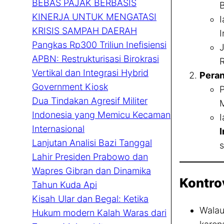
BEBAS PAJAK BERBASIS
KINERJA UNTUK MENGATASI
I
KRISIS SAMPAH DAERAH
I
Pangkas Rp300 Triliun Inefisiensi
J
APBN: Restrukturisasi Birokrasi
R
Vertikal dan Integrasi Hybrid
Peran
Government Kiosk
P
Dua Tindakan Agresif Militer
M
Indonesia yang Memicu Kecaman
I
Internasional
Lanjutan Analisi Bazi Tanggal
s
Lahir Presiden Prabowo dan
Wapres Gibran dan Dinamika
Kontro
Tahun Kuda Api
Kisah Ular dan Begal: Ketika
Walau
Hukum modern Kalah Waras dari