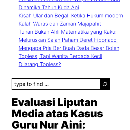
Dinamika Tahun Kuda Api
Kisah Ular dan Begal: Ketika Hukum modern
Kalah Waras dari Zaman Majapahit
Tuhan Bukan Ahli Matematika yang Kaku:
Meluruskan Salah Paham Deret Fibonacci
Mengapa Pria Ber Buah Dada Besar Boleh
Topless, Tapi Wanita Berdada Kecil
Dilarang Topless?
S
e
a
Evaluasi Liputan
r
Media atas Kasus
c
Guru Nur Aini:
h