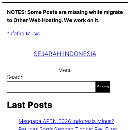
Skip
NOTES: Some Posts are missing while migrate
to
to Other Web Hosting. We work on it.
content
* ifafira Music
SEJARAH INDONESIA
Menu
Search
Search
Last Posts
Mengapa APBN 2026 Indonesia Minus?
Petugas Sortir Sampah Tingkat RW: Filter