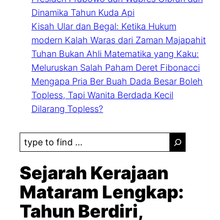
Dinamika Tahun Kuda Api
Kisah Ular dan Begal: Ketika Hukum
modern Kalah Waras dari Zaman Majapahit
Tuhan Bukan Ahli Matematika yang Kaku:
Meluruskan Salah Paham Deret Fibonacci
Mengapa Pria Ber Buah Dada Besar Boleh
Topless, Tapi Wanita Berdada Kecil
Dilarang Topless?
S
e
a
Sejarah Kerajaan
r
Mataram Lengkap:
c
Tahun Berdiri,
h