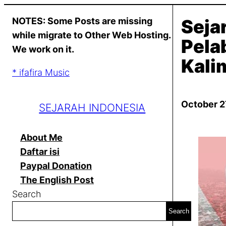
Skip
NOTES: Some Posts are missing
Seja
to
while migrate to Other Web Hosting.
content
Pela
We work on it.
Kali
* ifafira Music
October 2
SEJARAH INDONESIA
About Me
Daftar isi
Paypal Donation
The English Post
Search
Search