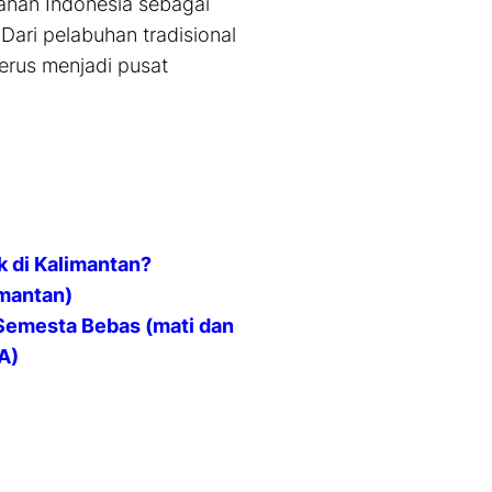
anan Indonesia sebagai
ari pelabuhan tradisional
erus menjadi pusat
 di Kalimantan?
imantan)
 Semesta Bebas (mati dan
A)