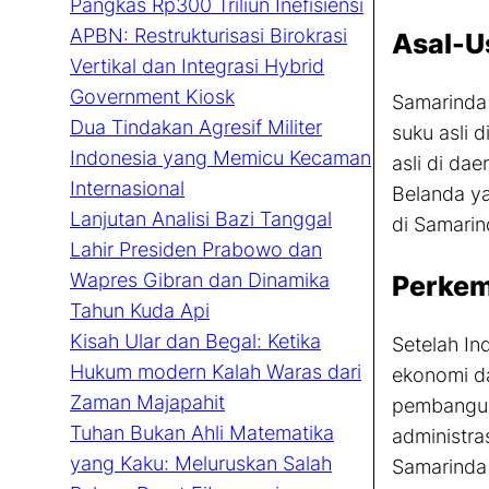
Pangkas Rp300 Triliun Inefisiensi
APBN: Restrukturisasi Birokrasi
Asal-U
Vertikal dan Integrasi Hybrid
Government Kiosk
Samarinda 
Dua Tindakan Agresif Militer
suku asli 
Indonesia yang Memicu Kecaman
asli di da
Internasional
Belanda ya
Lanjutan Analisi Bazi Tanggal
di Samari
Lahir Presiden Prabowo dan
Perkem
Wapres Gibran dan Dinamika
Tahun Kuda Api
Kisah Ular dan Begal: Ketika
Setelah I
Hukum modern Kalah Waras dari
ekonomi da
Zaman Majapahit
pembanguna
Tuhan Bukan Ahli Matematika
administra
yang Kaku: Meluruskan Salah
Samarinda 