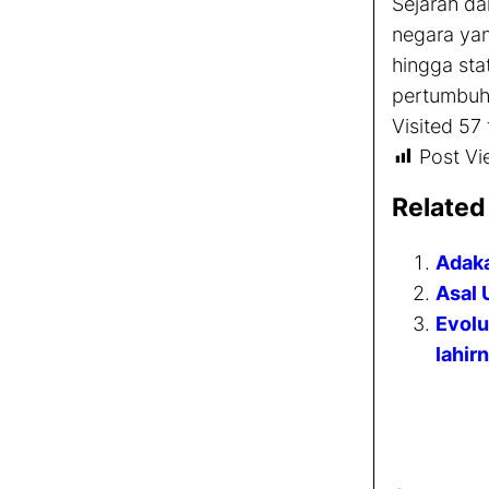
Sejarah d
negara yan
hingga sta
pertumbuha
Visited 57 
Post Vi
Related
Adaka
Asal 
Evolu
lahi