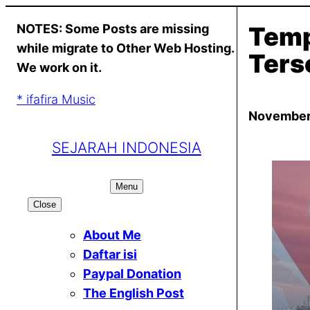
Skip
NOTES: Some Posts are missing
Temp
to
while migrate to Other Web Hosting.
content
Ters
We work on it.
* ifafira Music
November
SEJARAH INDONESIA
Menu
Close
About Me
Daftar isi
Paypal Donation
The English Post