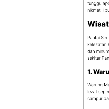
tunggu apa
nikmati li
Wisat
Pantai Se
kelezatan 
dan minuma
sekitar Pa
1. War
Warung Ma
lezat sepe
campur da