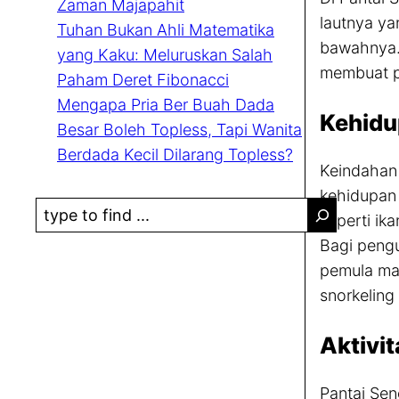
Zaman Majapahit
lautnya ya
Tuhan Bukan Ahli Matematika
bawahnya. 
yang Kaku: Meluruskan Salah
membuat p
Paham Deret Fibonacci
Mengapa Pria Ber Buah Dada
Kehidu
Besar Boleh Topless, Tapi Wanita
Berdada Kecil Dilarang Topless?
Keindahan 
kehidupan 
S
seperti ik
e
Bagi pengu
a
pemula ma
r
snorkeling
c
h
Aktivi
Pantai Se