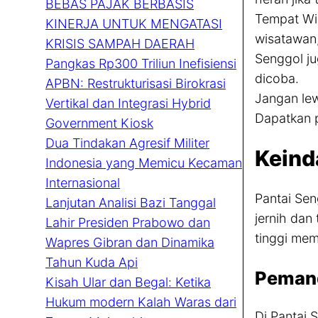
BEBAS PAJAK BERBASIS
Tempat Wis
KINERJA UNTUK MENGATASI
wisatawan,
KRISIS SAMPAH DAERAH
Senggol ju
Pangkas Rp300 Triliun Inefisiensi
dicoba.
APBN: Restrukturisasi Birokrasi
Jangan lew
Vertikal dan Integrasi Hybrid
Dapatkan p
Government Kiosk
Dua Tindakan Agresif Militer
Keind
Indonesia yang Memicu Kecaman
Internasional
Pantai Se
Lanjutan Analisi Bazi Tanggal
jernih dan
Lahir Presiden Prabowo dan
tinggi me
Wapres Gibran dan Dinamika
Tahun Kuda Api
Pemand
Kisah Ular dan Begal: Ketika
Hukum modern Kalah Waras dari
Di Pantai 