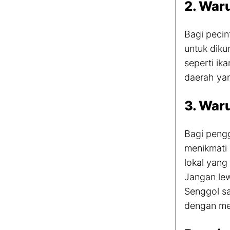
2. War
Bagi pecin
untuk diku
seperti ik
daerah ya
3. War
Bagi pengg
menikmati 
lokal yang
Jangan lew
Senggol sa
dengan me