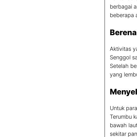
berbagai a
beberapa a
Berena
Aktivitas 
Senggol sa
Setelah be
yang lemb
Menye
Untuk para
Terumbu ka
bawah laut
sekitar pan