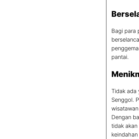
Bersel
Bagi para 
berselanca
penggemar 
pantai.
Menikm
Tidak ada 
Senggol. P
wisatawan 
Dengan ban
tidak akan
keindahan 