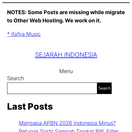
Skip
NOTES: Some Posts are missing while migrate
to
to Other Web Hosting. We work on it.
content
* ifafira Music
SEJARAH INDONESIA
Menu
Search
Search
Last Posts
Mengapa APBN 2026 Indonesia Minus?
Petugas Sortir Sampah Tingkat RW: Filter