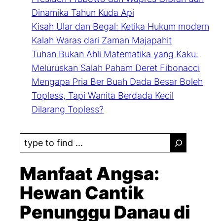
Dinamika Tahun Kuda Api
Kisah Ular dan Begal: Ketika Hukum modern
Kalah Waras dari Zaman Majapahit
Tuhan Bukan Ahli Matematika yang Kaku:
Meluruskan Salah Paham Deret Fibonacci
Mengapa Pria Ber Buah Dada Besar Boleh
Topless, Tapi Wanita Berdada Kecil
Dilarang Topless?
S
e
a
Manfaat Angsa:
r
Hewan Cantik
c
Penunggu Danau di
h