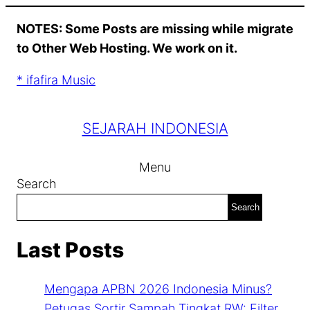
Skip
NOTES: Some Posts are missing while migrate
to
to Other Web Hosting. We work on it.
content
* ifafira Music
SEJARAH INDONESIA
Menu
Search
Search
Last Posts
Mengapa APBN 2026 Indonesia Minus?
Petugas Sortir Sampah Tingkat RW: Filter