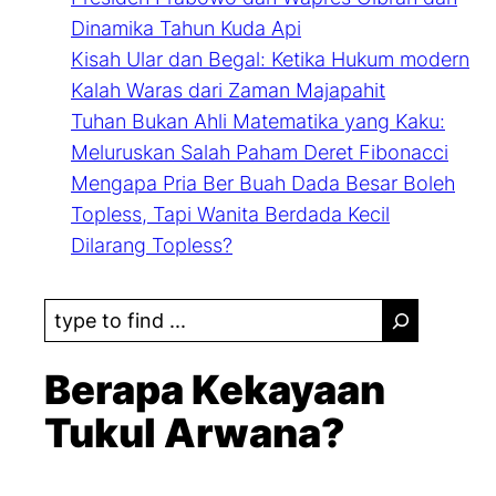
Dinamika Tahun Kuda Api
Kisah Ular dan Begal: Ketika Hukum modern
Kalah Waras dari Zaman Majapahit
Tuhan Bukan Ahli Matematika yang Kaku:
Meluruskan Salah Paham Deret Fibonacci
Mengapa Pria Ber Buah Dada Besar Boleh
Topless, Tapi Wanita Berdada Kecil
Dilarang Topless?
S
e
a
Berapa Kekayaan
r
Tukul Arwana?
c
h