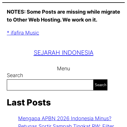
Skip
NOTES: Some Posts are missing while migrate
to
to Other Web Hosting. We work on it.
content
* ifafira Music
SEJARAH INDONESIA
Menu
Search
Search
Last Posts
Mengapa APBN 2026 Indonesia Minus?
Petugas Sortir Sampah Tingkat RW: Filter