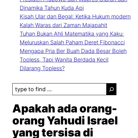
Dinamika Tahun Kuda Api
Kisah Ular dan Begal: Ketika Hukum modern
Kalah Waras dari Zaman Majapahit
Tuhan Bukan Ahli Matematika yang Kaku:
Meluruskan Salah Paham Deret Fibonacci
Mengapa Pria Ber Buah Dada Besar Boleh
Topless, Tapi Wanita Berdada Kecil
Dilarang Topless?
S
e
a
Apakah ada orang-
r
orang Yahudi Israel
c
yang tersisa di
h