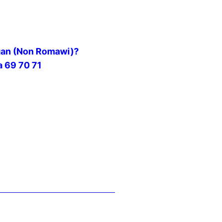
gan (Non Romawi)?
a 69 70 71