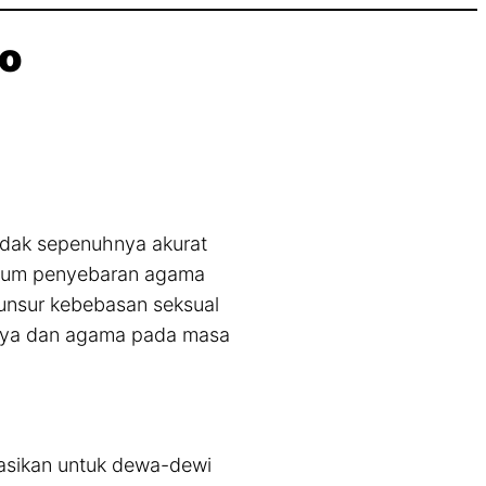
no
tidak sepenuhnya akurat
elum penyebaran agama
-unsur kebebasan seksual
aya dan agama pada masa
asikan untuk dewa-dewi