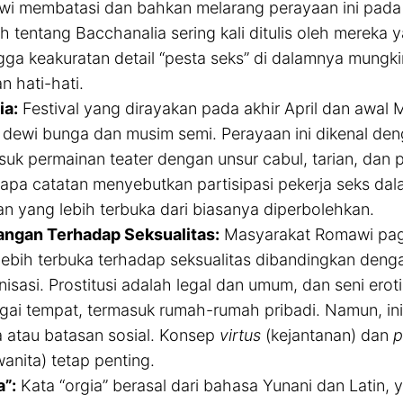
i membatasi dan bahkan melarang perayaan ini pada
ah tentang Bacchanalia sering kali ditulis oleh merek
gga keakuratan detail “pesta seks” di dalamnya mungk
n hati-hati.
ia:
Festival yang dirayakan pada akhir April dan awal
, dewi bunga dan musim semi. Perayaan ini dikenal de
suk permainan teater dengan unsur cabul, tarian, da
apa catatan menyebutkan partisipasi pekerja seks dal
an yang lebih terbuka dari biasanya diperbolehkan.
ngan Terhadap Seksualitas:
Masyarakat Romawi pag
lebih terbuka terhadap seksualitas dibandingkan deng
nisasi. Prostitusi adalah legal dan umum, dan seni erot
gai tempat, termasuk rumah-rumah pribadi. Namun, ini t
 atau batasan sosial. Konsep
virtus
(kejantanan) dan
p
anita) tetap penting.
a”:
Kata “orgia” berasal dari bahasa Yunani dan Latin,