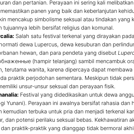
uran dan pertanian. Perayaan ini sering kali melibatka
 memastikan panen yang baik dan keberlanjutan kehidup
in mencakup simbolisme seksual atau tindakan yang kit
 tujuannya lebih bersifat religius dan komunal.
calia:
Salah satu festival terkenal yang dirayakan pada
ormati dewa Lupercus, dewa kesuburan dan perlindun
rbanan hewan, dan para pendeta yang disebut
Luperc
бнаженные (hampir telanjang) sambil mencambuk ora
, terutama wanita, karena dipercaya dapat membawa ke
da praktik perjodohan sementara. Meskipun tidak persis 
memiliki unsur-unsur seksual dan perayaan fisik.
analia:
Festival yang didedikasikan untuk dewa angg
gi Yunani). Perayaan ini awalnya bersifat rahasia dan h
 kemudian terbuka untuk pria dan menjadi terkenal kare
r, dan potensi perilaku seksual bebas. Kekhawatiran a
l dan praktik-praktik yang dianggap tidak bermoral a