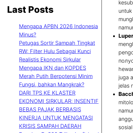
kesub
Last Posts
untuk
mungk
Mengapa APBN 2026 Indonesia
namun
Minus?
Luper
Petugas Sortir Sampah Tingkat
mengh
RW: Filter Hulu Sebagai Kunci
pengo
Realistis Ekonomi Sirkular
полуо
Mengapa IKN dan KOPDES
hewan
Merah Putih Berpotensi Minim
juga a
Fungsi, bahkan Mangkrak?
jelas 
DARI TPS KE KLASTER
Bacch
EKONOMI SIRKULAR: INSENTIF
mitolo
BEBAS PAJAK BERBASIS
namun
KINERJA UNTUK MENGATASI
anggu
KRISIS SAMPAH DAERAH
sosia