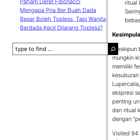
Paham Deret Fibonacci
ritua
Mengapa Pria Ber Buah Dada
Seirin
Besar Boleh Topless, Tapi Wanita
bebas
Berdada Kecil Dilarang Topless?
Kesimpula
S
Meskipun t
e
mungkin ki
a
memiliki f
r
kesuburan 
c
Lupercalia
h
ekspresi s
penting un
dan ritual
dengan “pe
Visited 94 