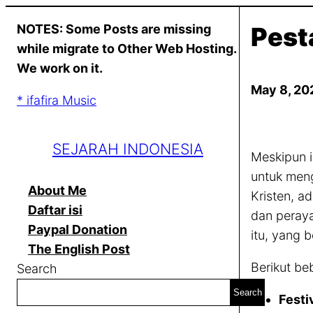
Skip
NOTES: Some Posts are missing
Pest
to
while migrate to Other Web Hosting.
content
We work on it.
May 8, 20
* ifafira Music
SEJARAH INDONESIA
Meskipun i
untuk men
About Me
Kristen, a
Daftar isi
dan peray
Paypal Donation
itu, yang 
The English Post
Berikut beb
Search
Search
Festi