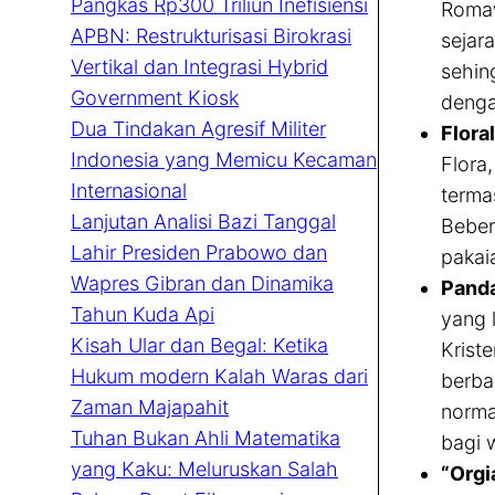
Pangkas Rp300 Triliun Inefisiensi
Romaw
APBN: Restrukturisasi Birokrasi
sejar
Vertikal dan Integrasi Hybrid
sehin
Government Kiosk
denga
Dua Tindakan Agresif Militer
Floral
Indonesia yang Memicu Kecaman
Flora
Internasional
terma
Lanjutan Analisi Bazi Tanggal
Beber
Lahir Presiden Prabowo dan
pakai
Wapres Gibran dan Dinamika
Panda
Tahun Kuda Api
yang 
Kisah Ular dan Begal: Ketika
Kriste
Hukum modern Kalah Waras dari
berba
Zaman Majapahit
norma
Tuhan Bukan Ahli Matematika
bagi w
yang Kaku: Meluruskan Salah
“Orgi