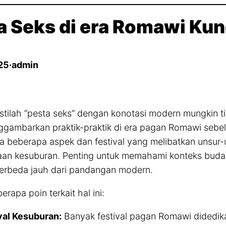
a Seks di era Romawi Ku
25
·
admin
stilah “pesta seks” dengan konotasi modern mungkin 
ggambarkan praktik-praktik di era pagan Romawi seb
da beberapa aspek dan festival yang melibatkan unsur
aan kesuburan. Penting untuk memahami konteks bud
berbeda jauh dari pandangan modern.
erapa poin terkait hal ini:
val Kesuburan:
Banyak festival pagan Romawi didedik