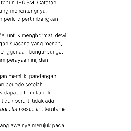
 tahun 186 SM. Catatan
a yang menentangnya,
in perlu dipertimbangkan
 Mei untuk menghormati dewi
ngan suasana yang meriah,
n penggunaan bunga-bunga.
am perayaan ini, dan
an memiliki pandangan
an periode setelah
is dapat ditemukan di
idak berarti tidak ada
udicitia
(kesucian, terutama
 yang awalnya merujuk pada