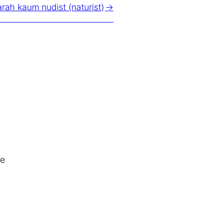
arah kaum nudist (naturist)
de