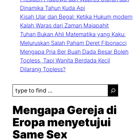
Dinamika Tahun Kuda Api
Kisah Ular dan Begal: Ketika Hukum modern
Kalah Waras dari Zaman Majapahit
Tuhan Bukan Ahli Matematika yang Kaku:
Meluruskan Salah Paham Deret Fibonacci
Mengapa Pria Ber Buah Dada Besar Boleh
Topless, Tapi Wanita Berdada Kecil
Dilarang Topless?
S
e
a
Mengapa Gereja di
r
Eropa menyetujui
c
Same Sex
h