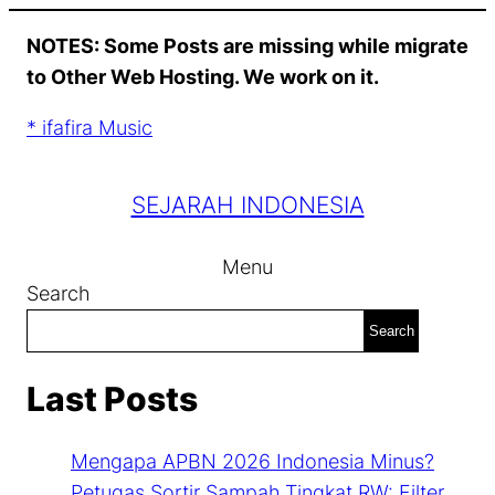
Skip
NOTES: Some Posts are missing while migrate
to
to Other Web Hosting. We work on it.
content
* ifafira Music
SEJARAH INDONESIA
Menu
Search
Search
Last Posts
Mengapa APBN 2026 Indonesia Minus?
Petugas Sortir Sampah Tingkat RW: Filter