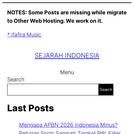
Skip
NOTES: Some Posts are missing while migrate
to
to Other Web Hosting. We work on it.
content
* ifafira Music
SEJARAH INDONESIA
Menu
Search
Search
Last Posts
Mengapa APBN 2026 Indonesia Minus?
Petugas Sortir Sampah Tingkat RW: Filter