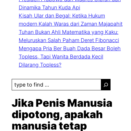
Dinamika Tahun Kuda Api
Kisah Ular dan Begal: Ketika Hukum
modern Kalah Waras dari Zaman Majapahit
Tuhan Bukan Ahli Matematika yang Kaku:
Meluruskan Salah Paham Deret Fibonacci
Mengapa Pria Ber Buah Dada Besar Boleh
Topless, Tapi Wanita Berdada Kecil
Dilarang Topless?
S
e
a
Jika Penis Manusia
r
dipotong, apakah
c
manusia tetap
h