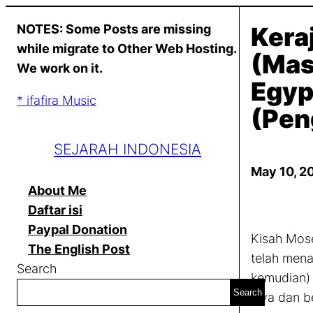
Skip
NOTES: Some Posts are missing
Kera
to
while migrate to Other Web Hosting.
content
(Mas
We work on it.
Egyp
* ifafira Music
(Pen
SEJARAH INDONESIA
May 10, 2
About Me
Daftar isi
Paypal Donation
Kisah Mose
The English Post
telah mena
Search
kemudian) 
Search
jaya dan be