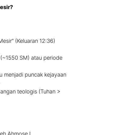
esir?
esir” (Keluaran 12:36)
s (~1550 SM) atau periode
ru menjadi puncak kejayaan
)
ngan teologis (Tuhan >
leh Ahmose I