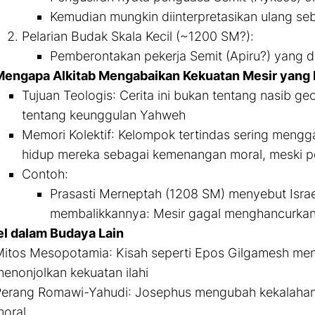
Kemudian mungkin diinterpretasikan ulang se
Pelarian Budak Skala Kecil (~1200 SM?)
:
Pemberontakan pekerja Semit (Apiru?) yang dija
Mengapa Alkitab Mengabaikan Kekuatan Mesir yang 
Tujuan Teologis
: Cerita ini bukan tentang nasib ge
tentang keunggulan Yahweh
Memori Kolektif
: Kelompok tertindas sering meng
hidup mereka sebagai kemenangan moral, meski p
Contoh
:
Prasasti Merneptah (1208 SM) menyebut Israel 
membalikkannya: Mesir gagal menghancurkan 
el dalam Budaya Lain
Mitos Mesopotamia
: Kisah seperti Epos Gilgamesh me
enonjolkan kekuatan ilahi
Perang Romawi-Yahudi
: Josephus mengubah kekalaha
oral