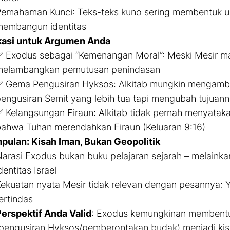
Pemahaman Kunci
: Teks-teks kuno sering membentuk u
embangun identitas
kasi untuk Argumen Anda
 Exodus sebagai “Kemenangan Moral”: Meski Mesir mak
melambangkan pemutusan penindasan
 Gema Pengusiran Hyksos: Alkitab mungkin mengambil 
engusiran Semit yang lebih tua tapi mengubah tujuan
 Kelangsungan Firaun: Alkitab tidak pernah menyataka
ahwa Tuhan merendahkan Firaun (Keluaran 9:16)
pulan: Kisah Iman, Bukan Geopolitik
arasi Exodus bukan buku pelajaran sejarah – melainka
dentitas Israel
ekuatan nyata Mesir tidak relevan dengan pesannya
ertindas
erspektif Anda Valid
: Exodus kemungkinan membentuk
pengusiran Hyksos/pemberontakan budak) menjadi kis