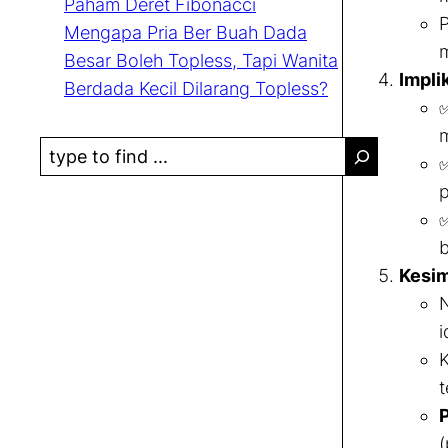
Paham Deret Fibonacci
Mengapa Pria Ber Buah Dada
m
Besar Boleh Topless, Tapi Wanita
Impli
Berdada Kecil Dilarang Topless?
✅
S
✅
e
p
a
✅
r
b
c
Kesim
h
N
i
K
t
P
(