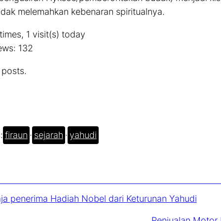
idak melemahkan kebenaran spiritualnya.
times, 1 visit(s) today
ews:
132
 posts.
:
firaun
·
sejarah
·
yahudi
ja penerima Hadiah Nobel dari Keturunan Yahudi
Penjualan Motor