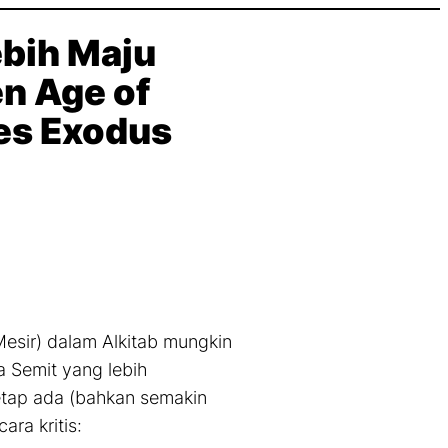
ebih Maju
n Age of
es Exodus
Mesir) dalam Alkitab mungkin
 Semit yang lebih
etap ada (bahkan semakin
ara kritis: