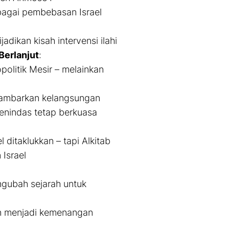
bagai pembebasan Israel
dikan kisah intervensi ilahi
Berlanjut
:
opolitik Mesir – melainkan
gambarkan kelangsungan
enindas tetap berkuasa
ditaklukkan – tapi Alkitab
Israel
ngubah sejarah untuk
n menjadi kemenangan