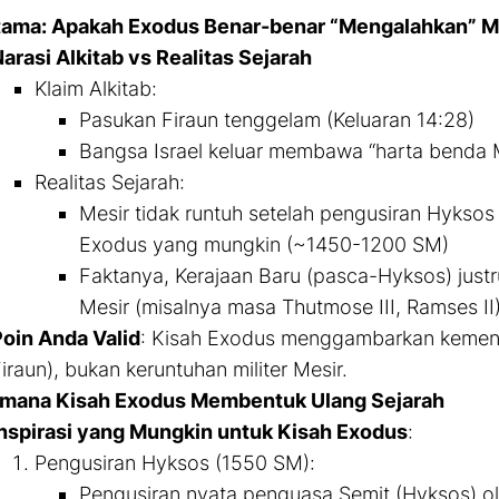
tama: Apakah Exodus Benar-benar “Mengalahkan” M
arasi Alkitab vs Realitas Sejarah
Klaim Alkitab
:
Pasukan Firaun tenggelam (Keluaran 14:28)
Bangsa Israel keluar membawa “harta benda M
Realitas Sejarah
:
Mesir tidak runtuh setelah pengusiran Hykso
Exodus yang mungkin (~1450-1200 SM)
Faktanya, Kerajaan Baru (pasca-Hyksos) just
Mesir (misalnya masa Thutmose III, Ramses II
oin Anda Valid
: Kisah Exodus menggambarkan kemena
iraun), bukan keruntuhan militer Mesir.
mana Kisah Exodus Membentuk Ulang Sejarah
nspirasi yang Mungkin untuk Kisah Exodus
:
Pengusiran Hyksos (1550 SM)
:
Pengusiran nyata penguasa Semit (Hyksos) o