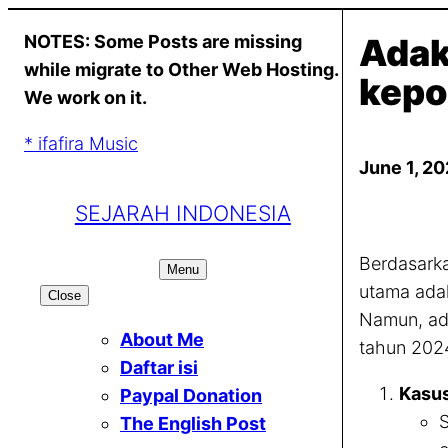
Skip
NOTES: Some Posts are missing
Adak
to
while migrate to Other Web Hosting.
content
kepo
We work on it.
* ifafira Music
June 1, 2
SEJARAH INDONESIA
Berdasarka
Menu
utama adal
Close
Namun, ada
About Me
tahun 202
Daftar isi
Kasu
Paypal Donation
S
The English Post