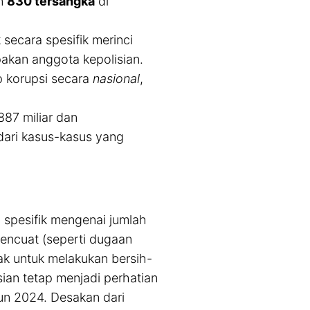
n
830 tersangka
di
 secara spesifik merinci
akan anggota kepolisian.
p korupsi secara
nasional
,
887 miliar dan
 dari kasus-kasus yang
 spesifik mengenai jumlah
mencuat (seperti dugaan
k untuk melakukan bersih-
sian tetap menjadi perhatian
un 2024. Desakan dari