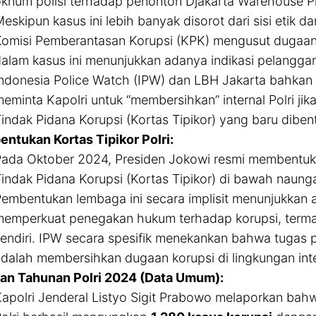
knum polisi terhadap penonton Djakarta Warehouse P
eskipun kasus ini lebih banyak disorot dari sisi etik d
omisi Pemberantasan Korupsi (KPK) mengusut dugaan 
alam kasus ini menunjukkan adanya indikasi pelanggara
ndonesia Police Watch (IPW) dan LBH Jakarta bahkan
eminta Kapolri untuk “membersihkan” internal Polri j
indak Pidana Korupsi (Kortas Tipikor) yang baru dibentu
ntukan Kortas Tipikor Polri:
ada Oktober 2024, Presiden Jokowi resmi membentu
indak Pidana Korupsi (Kortas Tipikor) di bawah naunga
embentukan lembaga ini secara implisit menunjukkan
emperkuat penegakan hukum terhadap korupsi, termasuk
endiri. IPW secara spesifik menekankan bahwa tugas p
dalah membersihkan dugaan korupsi di lingkungan inter
an Tahunan Polri 2024 (Data Umum):
apolri Jenderal Listyo Sigit Prabowo melaporkan bah