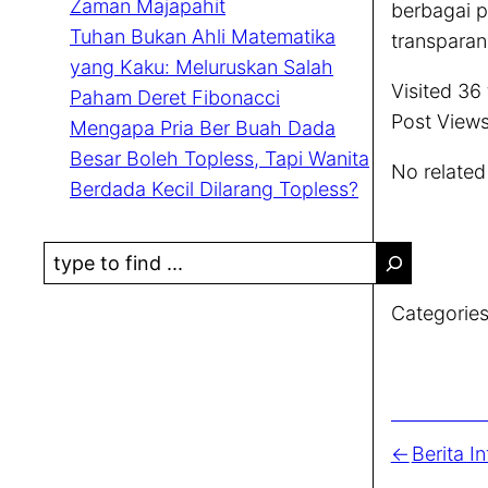
Zaman Majapahit
berbagai p
Tuhan Bukan Ahli Matematika
transparan
yang Kaku: Meluruskan Salah
Visited 36 
Paham Deret Fibonacci
Post Views
Mengapa Pria Ber Buah Dada
Besar Boleh Topless, Tapi Wanita
No related
Berdada Kecil Dilarang Topless?
S
e
Categories
a
r
c
h
Berita I