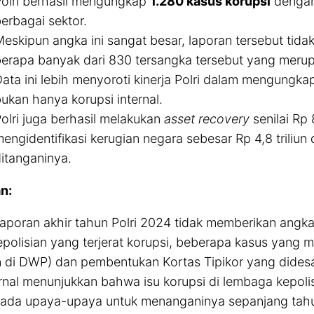
olri berhasil mengungkap
1.280 kasus korupsi
denga
erbagai sektor.
eskipun angka ini sangat besar, laporan tersebut tidak
erapa banyak dari 830 tersangka tersebut yang merup
ata ini lebih menyoroti kinerja Polri dalam mengungka
ukan hanya korupsi internal.
olri juga berhasil melakukan
asset recovery
senilai Rp 
engidentifikasi kerugian negara sebesar Rp 4,8 triliun
itanganinya.
n:
aporan akhir tahun Polri 2024 tidak memberikan angka
polisian yang terjerat korupsi, beberapa kasus yang 
di DWP) dan pembentukan Kortas Tipikor yang didesa
ernal menunjukkan bahwa isu korupsi di lembaga kepoli
n ada upaya-upaya untuk menanganinya sepanjang tah