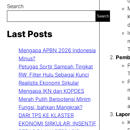
o
Search
M
K
Search
d
Last Posts
I
m
T
Mengapa APBN 2026 Indonesia
Pembe
Minus?
P
Petugas Sortir Sampah Tingkat
T
RW: Filter Hulu Sebagai Kunci
P
Realistis Ekonomi Sirkular
m
Mengapa IKN dan KOPDES
s
Merah Putih Berpotensi Minim
a
Fungsi, bahkan Mangkrak?
Lapor
DARI TPS KE KLASTER
K
EKONOMI SIRKULAR: INSENTIF