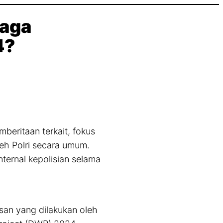
baga
4?
mberitaan terkait, fokus
leh Polri secara umum.
ternal kepolisian selama
an yang dilakukan oleh