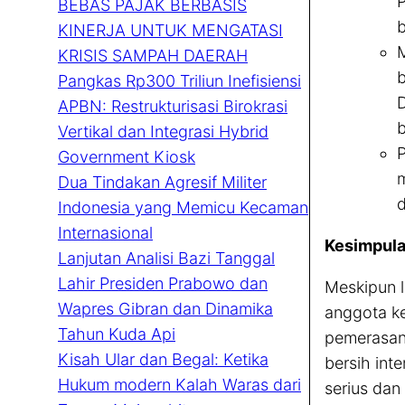
P
BEBAS PAJAK BERBASIS
b
KINERJA UNTUK MENGATASI
M
KRISIS SAMPAH DAERAH
b
Pangkas Rp300 Triliun Inefisiensi
D
APBN: Restrukturisasi Birokrasi
b
Vertikal dan Integrasi Hybrid
P
Government Kiosk
m
Dua Tindakan Agresif Militer
d
Indonesia yang Memicu Kecaman
Internasional
Kesimpula
Lanjutan Analisi Bazi Tanggal
Lahir Presiden Prabowo dan
Meskipun l
Wapres Gibran dan Dinamika
anggota ke
Tahun Kuda Api
pemerasan 
Kisah Ular dan Begal: Ketika
bersih int
Hukum modern Kalah Waras dari
serius da