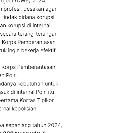
roject (DWP) 2024.
an profesi, desakan agar
tindak pidana korupsi
n korupsi di internal.
 secara terang-terangan
ika Korps Pemberantasan
k ingin bekerja efektif.
k Korps Pemberantasan
n Polri.
 adanya kebutuhan untuk
 di internal Polri itu
ertama Kortas Tipikor
nal kepolisian.
wa sepanjang tahun 2024,