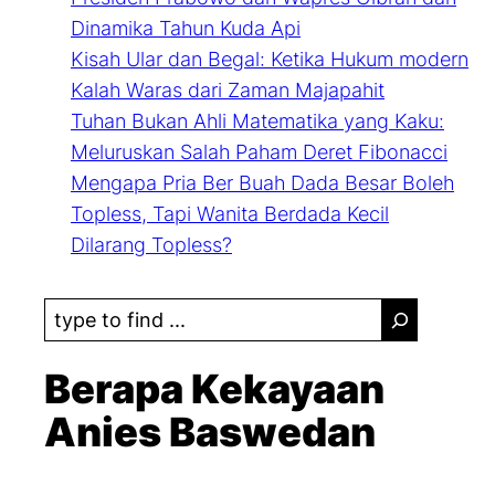
Dinamika Tahun Kuda Api
Kisah Ular dan Begal: Ketika Hukum modern
Kalah Waras dari Zaman Majapahit
Tuhan Bukan Ahli Matematika yang Kaku:
Meluruskan Salah Paham Deret Fibonacci
Mengapa Pria Ber Buah Dada Besar Boleh
Topless, Tapi Wanita Berdada Kecil
Dilarang Topless?
S
e
a
Berapa Kekayaan
r
Anies Baswedan
c
h