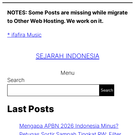
Skip
NOTES: Some Posts are missing while migrate
to
to Other Web Hosting. We work on it.
content
* ifafira Music
SEJARAH INDONESIA
Menu
Search
Search
Last Posts
Mengapa APBN 2026 Indonesia Minus?
Petugas Sortir Sampah Tingkat RW: Filter