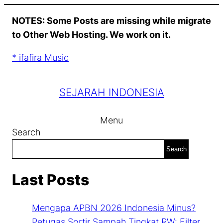
Skip
NOTES: Some Posts are missing while migrate
to
to Other Web Hosting. We work on it.
content
* ifafira Music
SEJARAH INDONESIA
Menu
Search
Search
Last Posts
Mengapa APBN 2026 Indonesia Minus?
Petugas Sortir Sampah Tingkat RW: Filter