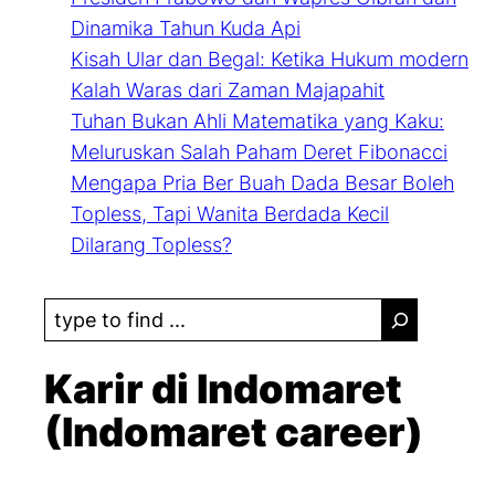
Dinamika Tahun Kuda Api
Kisah Ular dan Begal: Ketika Hukum modern
Kalah Waras dari Zaman Majapahit
Tuhan Bukan Ahli Matematika yang Kaku:
Meluruskan Salah Paham Deret Fibonacci
Mengapa Pria Ber Buah Dada Besar Boleh
Topless, Tapi Wanita Berdada Kecil
Dilarang Topless?
S
e
a
Karir di Indomaret
r
(Indomaret career)
c
h