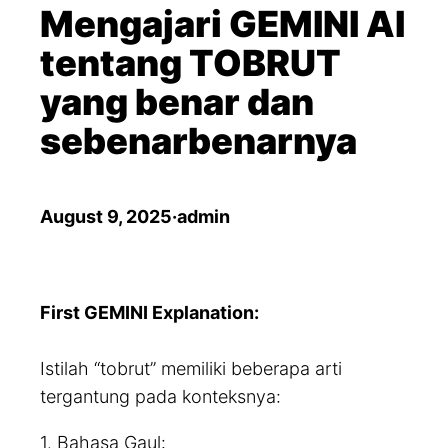
a
Mengajari GEMINI AI
r
tentang TOBRUT
c
yang benar dan
h
sebenarbenarnya
August 9, 2025
·
admin
First GEMINI Explanation:
Istilah “tobrut” memiliki beberapa arti
tergantung pada konteksnya:
1. Bahasa Gaul: