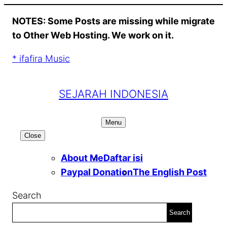
Skip
NOTES: Some Posts are missing while migrate
to
to Other Web Hosting. We work on it.
content
* ifafira Music
SEJARAH INDONESIA
Menu
Close
About Me
Daftar isi
Paypal Donation
The English Post
Search
Search