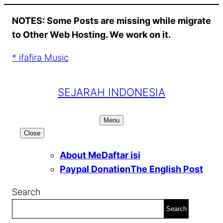
Skip
NOTES: Some Posts are missing while migrate
to
to Other Web Hosting. We work on it.
content
* ifafira Music
SEJARAH INDONESIA
Menu
Close
About Me
Daftar isi
Paypal Donation
The English Post
Search
Search