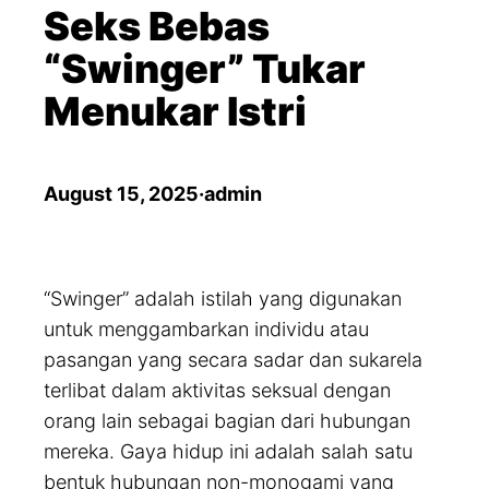
a
Seks Bebas
r
“Swinger” Tukar
c
Menukar Istri
h
August 15, 2025
·
admin
“Swinger” adalah istilah yang digunakan
untuk menggambarkan individu atau
pasangan yang secara sadar dan sukarela
terlibat dalam aktivitas seksual dengan
orang lain sebagai bagian dari hubungan
mereka. Gaya hidup ini adalah salah satu
bentuk hubungan non-monogami yang