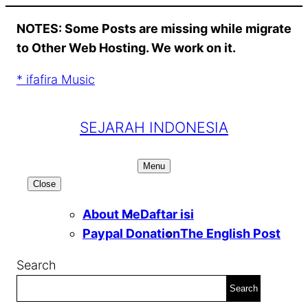
Skip
NOTES: Some Posts are missing while migrate
to
to Other Web Hosting. We work on it.
content
* ifafira Music
SEJARAH INDONESIA
Menu
Close
About Me
Daftar isi
Paypal Donation
The English Post
Search
Search