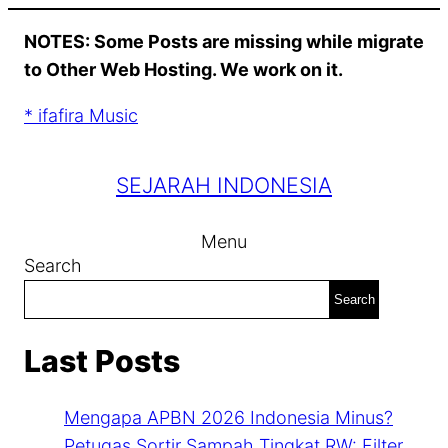
Skip
NOTES: Some Posts are missing while migrate
to
to Other Web Hosting. We work on it.
content
* ifafira Music
SEJARAH INDONESIA
Menu
Search
Search
Last Posts
Mengapa APBN 2026 Indonesia Minus?
Petugas Sortir Sampah Tingkat RW: Filter