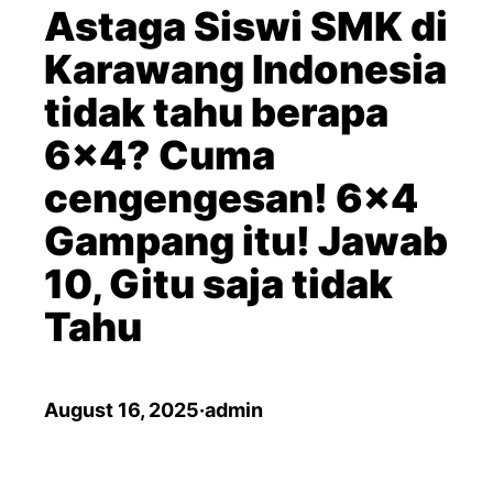
a
Astaga Siswi SMK di
r
Karawang Indonesia
c
tidak tahu berapa
h
6×4? Cuma
cengengesan! 6×4
Gampang itu! Jawab
10, Gitu saja tidak
Tahu
August 16, 2025
·
admin