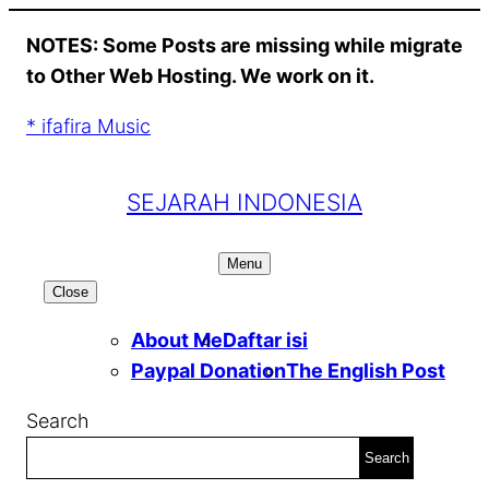
Skip
NOTES: Some Posts are missing while migrate
to
to Other Web Hosting. We work on it.
content
* ifafira Music
SEJARAH INDONESIA
Menu
Close
About Me
Daftar isi
Paypal Donation
The English Post
Search
Search