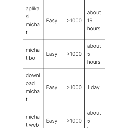
aplika
about
si
Easy
>1000
19
micha
hours
t
about
micha
Easy
>1000
5
t bo
hours
downl
oad
Easy
>1000
1 day
micha
t
about
micha
Easy
>1000
5
t web