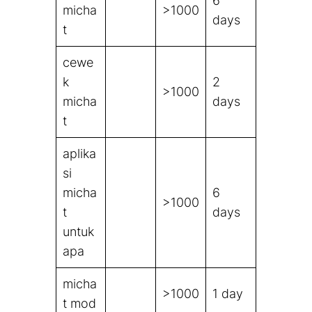
6
micha
>1000
days
t
cewe
k
2
>1000
micha
days
t
aplika
si
micha
6
>1000
t
days
untuk
apa
micha
>1000
1 day
t mod