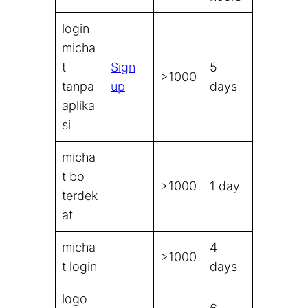
login
micha
t
Sign
5
>1000
tanpa
up
days
aplika
si
micha
t bo
>1000
1 day
terdek
at
micha
4
>1000
t login
days
logo