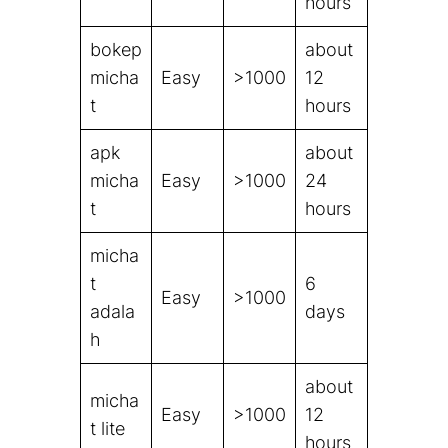
hours
bokep
about
micha
Easy
>1000
12
t
hours
apk
about
micha
Easy
>1000
24
t
hours
micha
t
6
Easy
>1000
adala
days
h
about
micha
Easy
>1000
12
t lite
hours