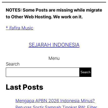
Skip
NOTES: Some Posts are missing while migrate
to
to Other Web Hosting. We work on it.
content
* ifafira Music
SEJARAH INDONESIA
Menu
Search
Search
Last Posts
Mengapa APBN 2026 Indonesia Minus?
Petugas Sortir Sampah Tingkat RW: Filter