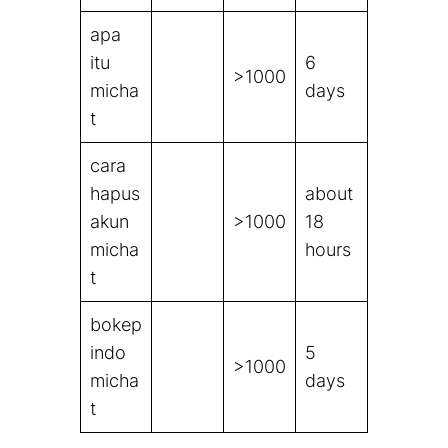
apa
itu
6
>1000
micha
days
t
cara
hapus
about
akun
>1000
18
micha
hours
t
bokep
indo
5
>1000
micha
days
t