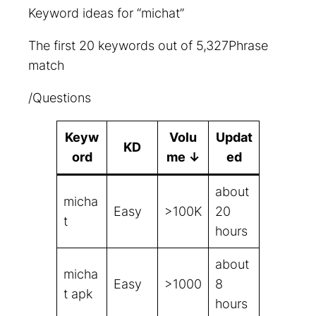
Keyword ideas for “michat”
The first 20 keywords out of 5,327Phrase
match
/Questions
Keyw
Volu
Updat
KD
ord
me ↓
ed
about
micha
Easy
>100K
20
t
hours
about
micha
Easy
>1000
8
t apk
hours