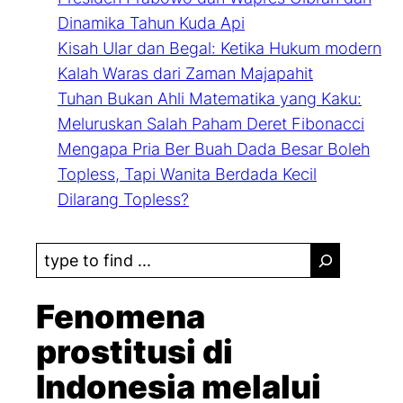
Dinamika Tahun Kuda Api
Kisah Ular dan Begal: Ketika Hukum modern
Kalah Waras dari Zaman Majapahit
Tuhan Bukan Ahli Matematika yang Kaku:
Meluruskan Salah Paham Deret Fibonacci
Mengapa Pria Ber Buah Dada Besar Boleh
Topless, Tapi Wanita Berdada Kecil
Dilarang Topless?
S
e
a
Fenomena
r
prostitusi di
c
Indonesia melalui
h