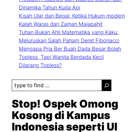
Dinamika Tahun Kuda Api
Kisah Ular dan Begal: Ketika Hukum modern
Kalah Waras dari Zaman Majapahit
Tuhan Bukan Ahli Matematika yang Kaku:
Meluruskan Salah Paham Deret Fibonacci
Mengapa Pria Ber Buah Dada Besar Boleh
Topless, Tapi Wanita Berdada Kecil
Dilarang Topless?
S
e
a
Stop! Ospek Omong
r
Kosong di Kampus
c
Indonesia seperti UI
h