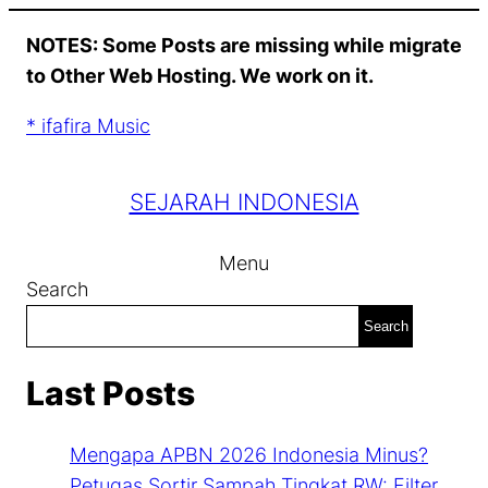
Skip
NOTES: Some Posts are missing while migrate
to
to Other Web Hosting. We work on it.
content
* ifafira Music
SEJARAH INDONESIA
Menu
Search
Search
Last Posts
Mengapa APBN 2026 Indonesia Minus?
Petugas Sortir Sampah Tingkat RW: Filter