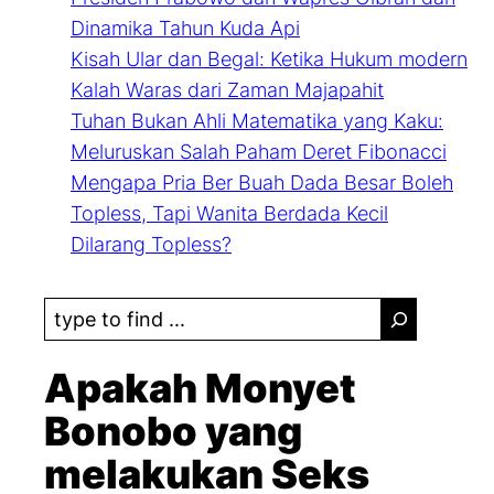
Dinamika Tahun Kuda Api
Kisah Ular dan Begal: Ketika Hukum modern
Kalah Waras dari Zaman Majapahit
Tuhan Bukan Ahli Matematika yang Kaku:
Meluruskan Salah Paham Deret Fibonacci
Mengapa Pria Ber Buah Dada Besar Boleh
Topless, Tapi Wanita Berdada Kecil
Dilarang Topless?
S
e
a
Apakah Monyet
r
Bonobo yang
c
melakukan Seks
h