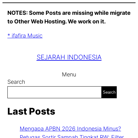
Skip
NOTES: Some Posts are missing while migrate
to
to Other Web Hosting. We work on it.
content
* ifafira Music
SEJARAH INDONESIA
Menu
Search
Search
Last Posts
Mengapa APBN 2026 Indonesia Minus?
Petugas Sortir Sampah Tingkat RW: Filter