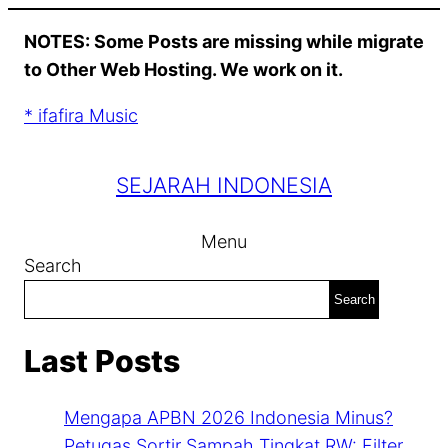
Skip
NOTES: Some Posts are missing while migrate
to
to Other Web Hosting. We work on it.
content
* ifafira Music
SEJARAH INDONESIA
Menu
Search
Search
Last Posts
Mengapa APBN 2026 Indonesia Minus?
Petugas Sortir Sampah Tingkat RW: Filter