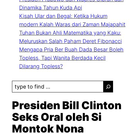
Dinamika Tahun Kuda Api
Kisah Ular dan Begal: Ketika Hukum
modern Kalah Waras dari Zaman Majapahit
Tuhan Bukan Ahli Matematika yang Kaku:
Meluruskan Salah Paham Deret Fibonacci
Mengapa Pria Ber Buah Dada Besar Boleh
Topless, Tapi Wanita Berdada Kecil
Dilarang Topless?
S
e
a
Presiden Bill Clinton
r
Seks Oral oleh Si
c
Montok Nona
h