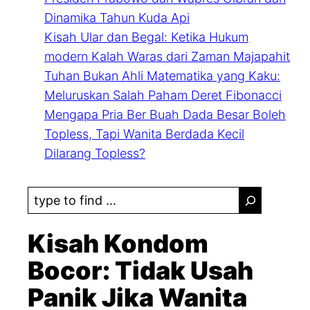
Dinamika Tahun Kuda Api
Kisah Ular dan Begal: Ketika Hukum
modern Kalah Waras dari Zaman Majapahit
Tuhan Bukan Ahli Matematika yang Kaku:
Meluruskan Salah Paham Deret Fibonacci
Mengapa Pria Ber Buah Dada Besar Boleh
Topless, Tapi Wanita Berdada Kecil
Dilarang Topless?
S
e
a
Kisah Kondom
r
Bocor: Tidak Usah
c
Panik Jika Wanita
h