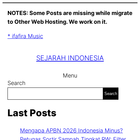
Skip
NOTES: Some Posts are missing while migrate
to
to Other Web Hosting. We work on it.
content
* ifafira Music
SEJARAH INDONESIA
Menu
Search
Search
Last Posts
Mengapa APBN 2026 Indonesia Minus?
Petugas Sortir Sampah Tingkat RW: Filter