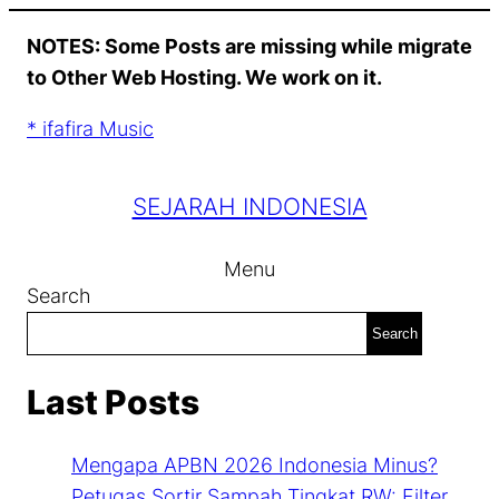
Skip
NOTES: Some Posts are missing while migrate
to
to Other Web Hosting. We work on it.
content
* ifafira Music
SEJARAH INDONESIA
Menu
Search
Search
Last Posts
Mengapa APBN 2026 Indonesia Minus?
Petugas Sortir Sampah Tingkat RW: Filter