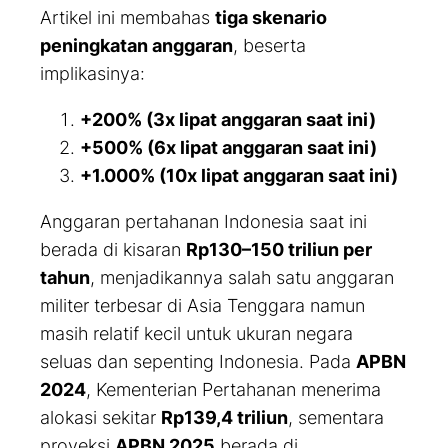
Artikel ini membahas
tiga skenario
peningkatan anggaran
, beserta
implikasinya:
+200% (3x lipat anggaran saat ini)
+500% (6x lipat anggaran saat ini)
+1.000% (10x lipat anggaran saat ini)
Anggaran pertahanan Indonesia saat ini
berada di kisaran
Rp130–150 triliun per
tahun
, menjadikannya salah satu anggaran
militer terbesar di Asia Tenggara namun
masih relatif kecil untuk ukuran negara
seluas dan sepenting Indonesia. Pada
APBN
2024
, Kementerian Pertahanan menerima
alokasi sekitar
Rp139,4 triliun
, sementara
proyeksi
APBN 2025
berada di