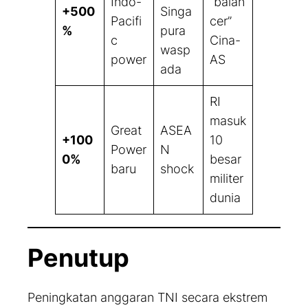
Indo-
“balan
+500
Singa
Pacifi
cer”
%
pura
c
Cina-
wasp
power
AS
ada
RI
masuk
Great
ASEA
+100
10
Power
N
0%
besar
baru
shock
militer
dunia
Penutup
Peningkatan anggaran TNI secara ekstrem