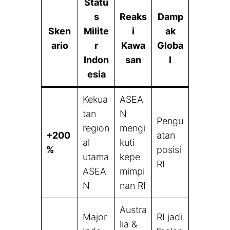
Statu
s
Reaks
Damp
Sken
Milite
i
ak
ario
r
Kawa
Globa
Indon
san
l
esia
Kekua
ASEA
tan
N
Pengu
region
mengi
+200
atan
al
kuti
%
posisi
utama
kepe
RI
ASEA
mimpi
N
nan RI
Austra
Major
RI jadi
lia &