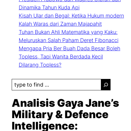
Dinamika Tahun Kuda Api
Kisah Ular dan Begal: Ketika Hukum modern
Kalah Waras dari Zaman Majapahit
Tuhan Bukan Ahli Matematika yang Kaku:
Meluruskan Salah Paham Deret Fibonacci
Mengapa Pria Ber Buah Dada Besar Boleh
Topless, Tapi Wanita Berdada Kecil
Dilarang Topless?
S
e
a
Analisis Gaya Jane’s
r
Military & Defence
c
Intelligence:
h