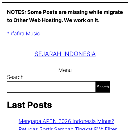
Skip
NOTES: Some Posts are missing while migrate
to
to Other Web Hosting. We work on it.
content
* ifafira Music
SEJARAH INDONESIA
Menu
Search
Search
Last Posts
Mengapa APBN 2026 Indonesia Minus?
Petugas Sortir Sampah Tingkat RW: Filter