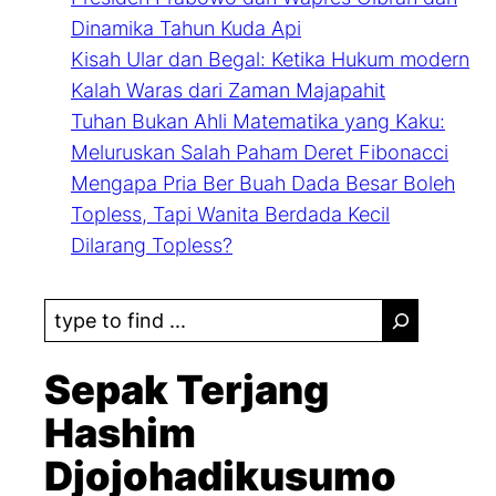
Dinamika Tahun Kuda Api
Kisah Ular dan Begal: Ketika Hukum modern
Kalah Waras dari Zaman Majapahit
Tuhan Bukan Ahli Matematika yang Kaku:
Meluruskan Salah Paham Deret Fibonacci
Mengapa Pria Ber Buah Dada Besar Boleh
Topless, Tapi Wanita Berdada Kecil
Dilarang Topless?
S
e
a
Sepak Terjang
r
Hashim
c
Djojohadikusumo
h