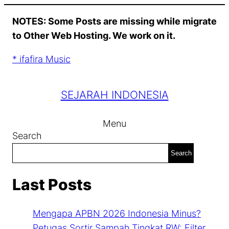
Skip
NOTES: Some Posts are missing while migrate
to
to Other Web Hosting. We work on it.
content
* ifafira Music
SEJARAH INDONESIA
Menu
Search
Search
Last Posts
Mengapa APBN 2026 Indonesia Minus?
Petugas Sortir Sampah Tingkat RW: Filter