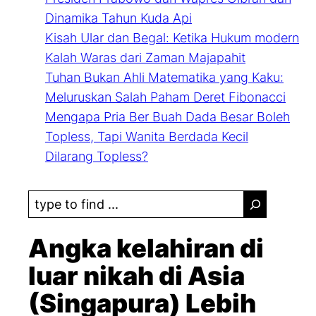
Dinamika Tahun Kuda Api
Kisah Ular dan Begal: Ketika Hukum modern
Kalah Waras dari Zaman Majapahit
Tuhan Bukan Ahli Matematika yang Kaku:
Meluruskan Salah Paham Deret Fibonacci
Mengapa Pria Ber Buah Dada Besar Boleh
Topless, Tapi Wanita Berdada Kecil
Dilarang Topless?
S
e
a
Angka kelahiran di
r
luar nikah di Asia
c
(Singapura) Lebih
h