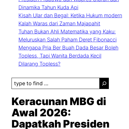
Dinamika Tahun Kuda Api
Kisah Ular dan Begal: Ketika Hukum modern
Kalah Waras dari Zaman Majapahit
Tuhan Bukan Ahli Matematika yang Kaku:
Meluruskan Salah Paham Deret Fibonacci
Mengapa Pria Ber Buah Dada Besar Boleh
Topless, Tapi Wanita Berdada Kecil
Dilarang Topless?
S
e
a
Keracunan MBG di
r
Awal 2026:
c
Dapatkah Presiden
h