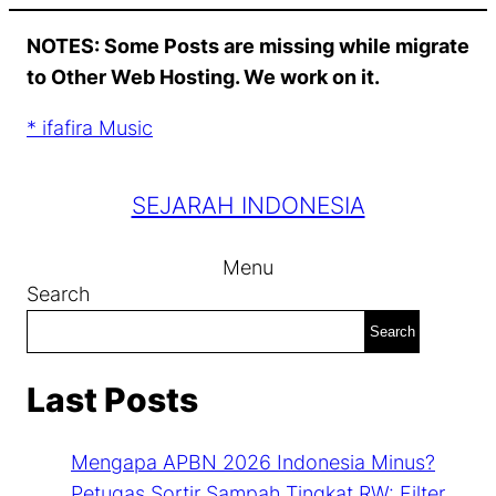
Skip
NOTES: Some Posts are missing while migrate
to
to Other Web Hosting. We work on it.
content
* ifafira Music
SEJARAH INDONESIA
Menu
Search
Search
Last Posts
Mengapa APBN 2026 Indonesia Minus?
Petugas Sortir Sampah Tingkat RW: Filter