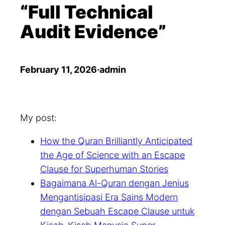
a
“Full Technical
r
Audit Evidence”
c
h
February 11, 2026
·
admin
My post:
How the Quran Brilliantly Anticipated
the Age of Science with an Escape
Clause for Superhuman Stories
Bagaimana Al-Quran dengan Jenius
Mengantisipasi Era Sains Modern
dengan Sebuah Escape Clause untuk