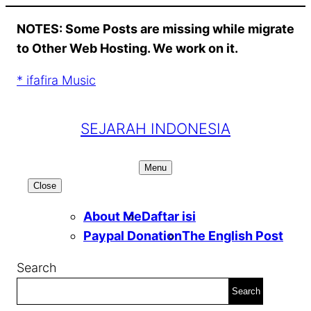
Skip
NOTES: Some Posts are missing while migrate
to
to Other Web Hosting. We work on it.
content
* ifafira Music
SEJARAH INDONESIA
Menu
Close
About Me
Daftar isi
Paypal Donation
The English Post
Search
Search