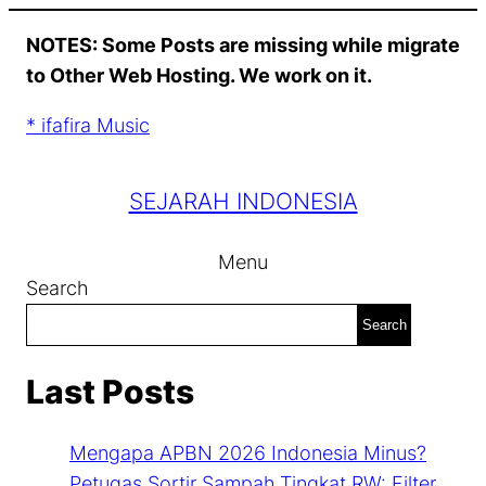
Skip
NOTES: Some Posts are missing while migrate
to
to Other Web Hosting. We work on it.
content
* ifafira Music
SEJARAH INDONESIA
Menu
Search
Search
Last Posts
Mengapa APBN 2026 Indonesia Minus?
Petugas Sortir Sampah Tingkat RW: Filter