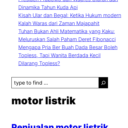
Dinamika Tahun Kuda Api
Kisah Ular dan Begal: Ketika Hukum modern
Kalah Waras dari Zaman Majapahit
Tuhan Bukan Ahli Matematika yang Kaku:
Meluruskan Salah Paham Deret Fibonacci
Mengapa Pria Ber Buah Dada Besar Boleh
Topless, Tapi Wanita Berdada Kecil
Dilarang Topless?
S
e
a
motor listrik
r
c
h
Penjualan motor listrik