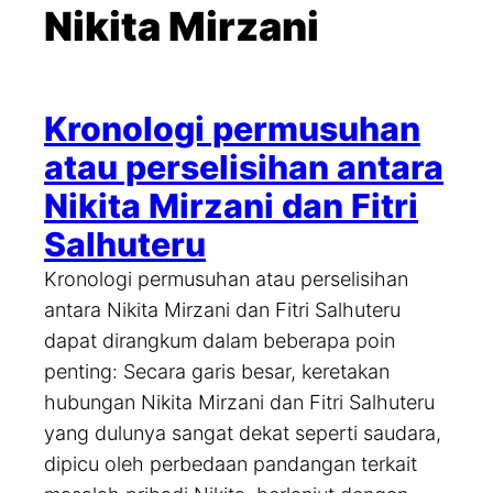
a
Nikita Mirzani
r
c
h
Kronologi permusuhan
atau perselisihan antara
Nikita Mirzani dan Fitri
Salhuteru
Kronologi permusuhan atau perselisihan
antara Nikita Mirzani dan Fitri Salhuteru
dapat dirangkum dalam beberapa poin
penting: Secara garis besar, keretakan
hubungan Nikita Mirzani dan Fitri Salhuteru
yang dulunya sangat dekat seperti saudara,
dipicu oleh perbedaan pandangan terkait