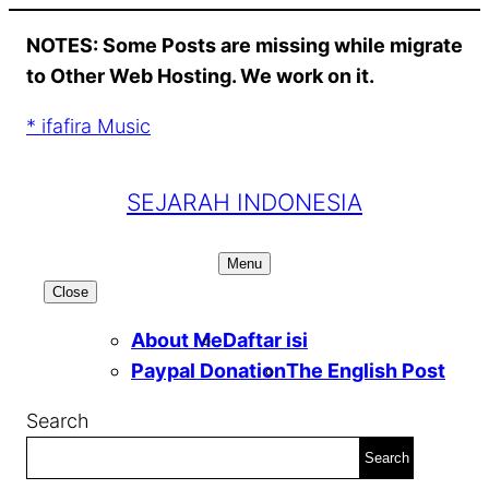
Skip
NOTES: Some Posts are missing while migrate
to
to Other Web Hosting. We work on it.
content
* ifafira Music
SEJARAH INDONESIA
Menu
Close
About Me
Daftar isi
Paypal Donation
The English Post
Search
Search