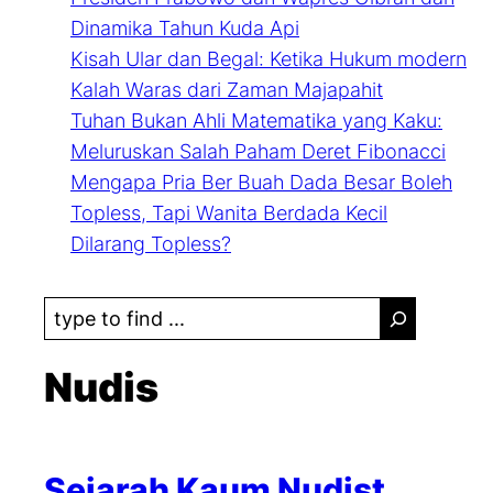
Dinamika Tahun Kuda Api
Kisah Ular dan Begal: Ketika Hukum modern
Kalah Waras dari Zaman Majapahit
Tuhan Bukan Ahli Matematika yang Kaku:
Meluruskan Salah Paham Deret Fibonacci
Mengapa Pria Ber Buah Dada Besar Boleh
Topless, Tapi Wanita Berdada Kecil
Dilarang Topless?
S
e
a
Nudis
r
c
h
Sejarah Kaum Nudist