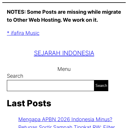
Skip
NOTES: Some Posts are missing while migrate
to
to Other Web Hosting. We work on it.
content
* ifafira Music
SEJARAH INDONESIA
Menu
Search
Search
Last Posts
Mengapa APBN 2026 Indonesia Minus?
Petugas Sortir Sampah Tingkat RW: Filter