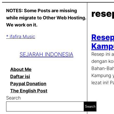
Skip
NOTES: Some Posts are missing
rese
to
while migrate to Other Web Hosting.
content
We work on it.
Resep
* ifafira Music
Kamp
SEJARAH INDONESIA
Resep ini
dengan kom
Bahan-Bah
About Me
Kampung y
Daftar isi
lezat ini! 
Paypal Donation
The English Post
Search
Search