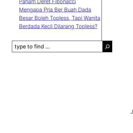
Paham Deret Fibonacci
Mengapa Pria Ber Buah Dada
Besar Boleh Topless, Tapi Wanita
Berdada Kecil Dilarang Topless?
S
e
a
r
c
h
J