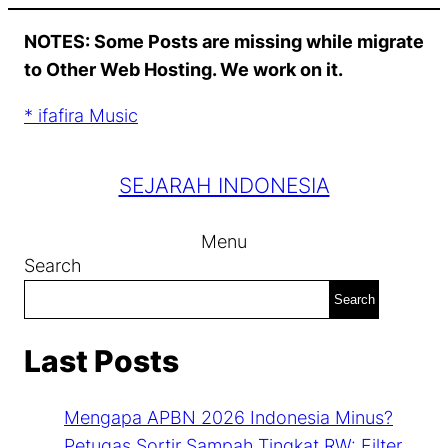
Skip
NOTES: Some Posts are missing while migrate
to
to Other Web Hosting. We work on it.
content
* ifafira Music
SEJARAH INDONESIA
Menu
Search
Search
Last Posts
Mengapa APBN 2026 Indonesia Minus?
Petugas Sortir Sampah Tingkat RW: Filter