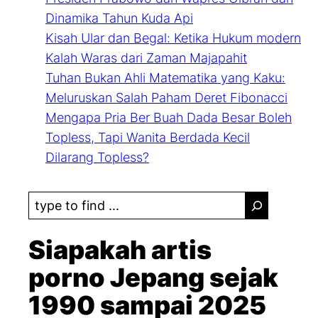
Dinamika Tahun Kuda Api
Kisah Ular dan Begal: Ketika Hukum modern
Kalah Waras dari Zaman Majapahit
Tuhan Bukan Ahli Matematika yang Kaku:
Meluruskan Salah Paham Deret Fibonacci
Mengapa Pria Ber Buah Dada Besar Boleh
Topless, Tapi Wanita Berdada Kecil
Dilarang Topless?
S
e
a
Siapakah artis
r
porno Jepang sejak
c
1990 sampai 2025
h