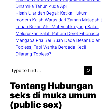
Dinamika Tahun Kuda Api
Kisah Ular dan Begal: Ketika Hukum
modern Kalah Waras dari Zaman Majapahit
Tuhan Bukan Ahli Matematika yang Kaku:
Meluruskan Salah Paham Deret Fibonacci
Mengapa Pria Ber Buah Dada Besar Boleh
Topless, Tapi Wanita Berdada Kecil
Dilarang Topless?
S
e
a
Tentang Hubungan
r
seks di muka umum
c
(public sex)
h