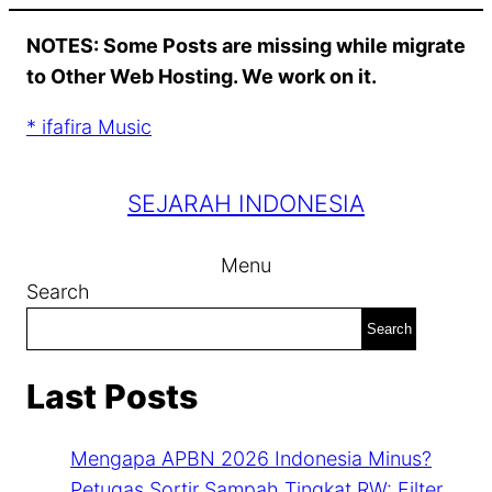
Skip
NOTES: Some Posts are missing while migrate
to
to Other Web Hosting. We work on it.
content
* ifafira Music
SEJARAH INDONESIA
Menu
Search
Search
Last Posts
Mengapa APBN 2026 Indonesia Minus?
Petugas Sortir Sampah Tingkat RW: Filter