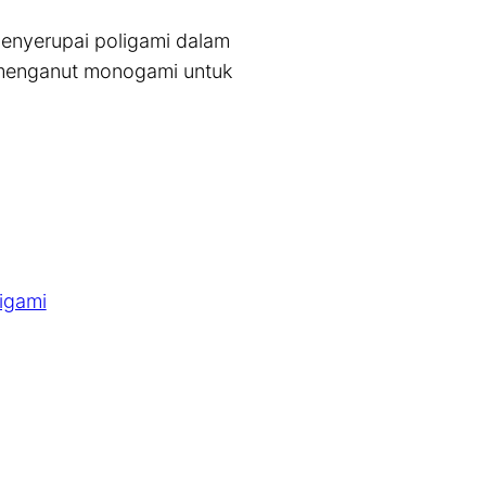
menyerupai poligami dalam
 menganut monogami untuk
igami