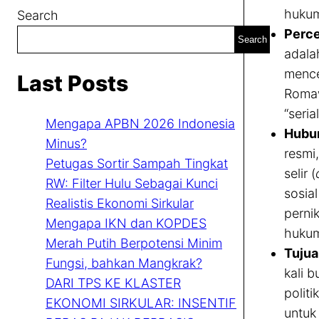
hukum
Search
Perce
Search
adala
mence
Last Posts
Romawi
“seri
Mengapa APBN 2026 Indonesia
Hubun
Minus?
resmi
Petugas Sortir Sampah Tingkat
selir (
RW: Filter Hulu Sebagai Kunci
sosia
Realistis Ekonomi Sirkular
perni
Mengapa IKN dan KOPDES
hukum
Merah Putih Berpotensi Minim
Tujua
Fungsi, bahkan Mangkrak?
kali 
DARI TPS KE KLASTER
polit
EKONOMI SIRKULAR: INSENTIF
untuk