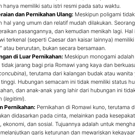
 hanya memiliki satu istri resmi pada satu waktu.
raian dan Pernikahan Ulang:
Meskipun poligami tidak 
h hal yang umum dan relatif mudah dilakukan. Seorang 
raikan pasangannya, dan kemudian menikah lagi. Hal
 terkenal (seperti Caesar dan kaisar lainnya) memiliki
al” atau berurutan, bukan secara bersamaan.
gan di Luar Pernikahan:
Meskipun monogami adalah a
, tidak jarang bagi pria Romawi yang kaya dan berkuasa
concubina
), terutama dari kalangan budak atau wanita 
l tinggi. Hubungan semacam ini tidak memiliki status
kahan, dan anak-anak yang lahir dari hubungan ini tid
 (
legitimi
).
n Pernikahan:
Pernikahan di Romawi kuno, terutama di 
bukan didasarkan pada cinta, melainkan pada kesepakat
ik, ekonomi, dan sosial. Tujuannya adalah untuk mengh
 melanjutkan garis keturunan dan mewariskan kekayaan