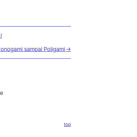
!
 Monogami sampai Poligami
de
top