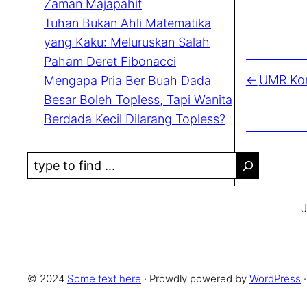
Zaman Majapahit
Tuhan Bukan Ahli Matematika
yang Kaku: Meluruskan Salah
Paham Deret Fibonacci
UMR Kor
Mengapa Pria Ber Buah Dada
Besar Boleh Topless, Tapi Wanita
Berdada Kecil Dilarang Topless?
S
e
a
J
r
c
h
© 2024
Some text here
· Prowdly powered by
WordPress
·