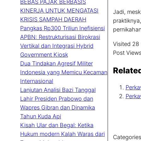
BEBAS PAJAK BERBASIS
KINERJA UNTUK MENGATASI
Jadi, mesk
KRISIS SAMPAH DAERAH
praktikny
Pangkas Rp300 Triliun Inefisiensi
pernikahan
APBN: Restrukturisasi Birokrasi
Visited 28 
Vertikal dan Integrasi Hybrid
Post Views
Government Kiosk
Dua Tindakan Agresif Militer
Relate
Indonesia yang Memicu Kecaman
Internasional
Perka
Lanjutan Analisi Bazi Tanggal
Perka
Lahir Presiden Prabowo dan
Wapres Gibran dan Dinamika
Tahun Kuda Api
Kisah Ular dan Begal: Ketika
Hukum modern Kalah Waras dari
Categories