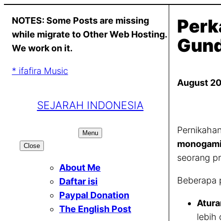
Skip
NOTES: Some Posts are missing
Perk
to
while migrate to Other Web Hosting.
content
Gund
We work on it.
* ifafira Music
August 20
SEJARAH INDONESIA
Pernikahan
Menu
monogam
Close
seorang pr
About Me
Beberapa p
Daftar isi
Paypal Donation
Atur
The English Post
lebih 