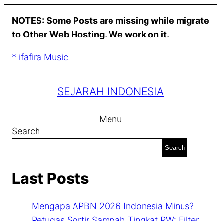
Skip
NOTES: Some Posts are missing while migrate
to
to Other Web Hosting. We work on it.
content
* ifafira Music
SEJARAH INDONESIA
Menu
Search
Search
Last Posts
Mengapa APBN 2026 Indonesia Minus?
Petugas Sortir Sampah Tingkat RW: Filter