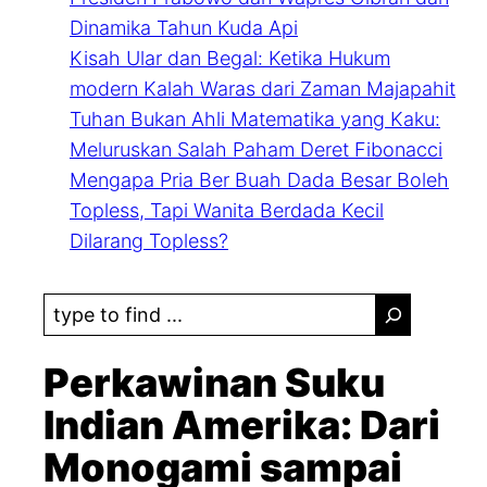
Dinamika Tahun Kuda Api
Kisah Ular dan Begal: Ketika Hukum
modern Kalah Waras dari Zaman Majapahit
Tuhan Bukan Ahli Matematika yang Kaku:
Meluruskan Salah Paham Deret Fibonacci
Mengapa Pria Ber Buah Dada Besar Boleh
Topless, Tapi Wanita Berdada Kecil
Dilarang Topless?
S
e
a
Perkawinan Suku
r
Indian Amerika: Dari
c
Monogami sampai
h